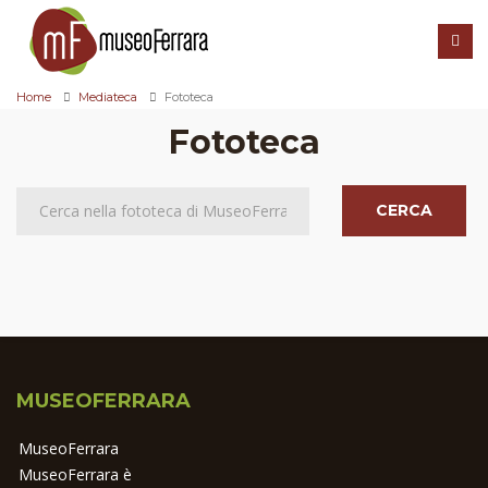
Home
Mediateca
Fototeca
Fototeca
CERCA
MUSEOFERRARA
MuseoFerrara
MuseoFerrara è