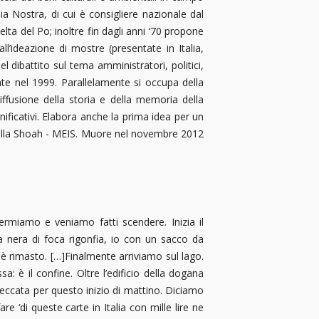
ia Nostra, di cui è consigliere nazionale dal
elta del Po; inoltre fin dagli anni ‘70 propone
l’ideazione di mostre (presentate in Italia,
l dibattito sul tema amministratori, politici,
nte nel 1999. Parallelamente si occupa della
iffusione della storia e della memoria della
ificativi. Elabora anche la prima idea per un
della Shoah - MEIS. Muore nel novembre 2012
ermiamo e veniamo fatti scendere. Inizia il
sa nera di foca rigonfia, io con un sacco da
rimasto. […]Finalmente arriviamo sul lago.
a: è il confine. Oltre l’edificio della dogana
a seccata per questo inizio di mattino. Diciamo
e ‘di queste carte in Italia con mille lire ne