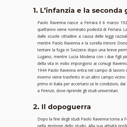
1. L’infanzia e la second
Paolo Ravenna nasce a Ferrara il 6 marzo 1926,
quell’anno viene nominato podestà di Ferrara. La s
dalle scuole cittadine a causa delle leggi razzia
mentre Paolo Ravenna e la sorella minore Donata
tentare la fuga in Svizzera: dopo una breve per
Lugano, mentre Lucia Modena con i due figli più
della vita in esilio impongono ai coniugi Rave
1944 Paolo Ravenna entra nel campo di lavoro di
inverno viene trasferito in un altro campo vicino
primo in Italia per accertarsi se le condizioni, dai
a Firenze, dove riprende gli studi universitari.
2. Il dopoguerra
Dopo la fine degli studi Paolo Ravenna torna a Fe
nella gestione dello studio. Alla sua attività pr