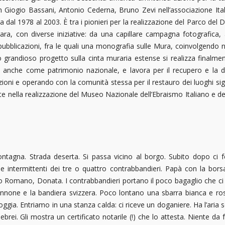
on Giogio Bassani, Antonio Cederna, Bruno Zevi nell’associazione Ital
 dal 1978 al 2003. È tra i pionieri per la realizzazione del Parco del D
ra, con diverse iniziative: da una capillare campagna fotografica, al
 pubblicazioni, fra le quali una monografia sulle Mura, coinvolgendo ne
 grandioso progetto sulla cinta muraria estense si realizza finalme
ci, anche come patrimonio nazionale, e lavora per il recupero e la d
ioni e operando con la comunità stessa per il restauro dei luoghi sign
e nella realizzazione del Museo Nazionale dell’Ebraismo Italiano e 
ntagna. Strada deserta. Si passa vicino al borgo. Subito dopo ci f
ile intermittenti dei tre o quattro contrabbandieri. Papà con la bor
mano, Donata. I contrabbandieri portano il poco bagaglio che ci è 
l pennone e la bandiera svizzera. Poco lontano una sbarra bianca e ross
 pioggia. Entriamo in una stanza calda: ci riceve un doganiere. Ha l’ari
i. Gli mostra un certificato notarile (!) che lo attesta. Niente da far