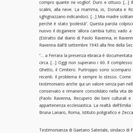
compro quante ne voglio!’. Duro e ottuso. […] Il
scalini, alla neve. La mamma, io, Donata e Rom
sghignazzano indicandoci. […] Mia madre solitam
perché è stato ‘podestà’’. Questa parola colpisce
nuovo il doganiere ‘allora cambia tutto; vado a 
(Estratto dal diario di Paolo Ravenna, in Rave
Ravenna dall'8 settembre 1943 alla fine della Se
“… a Ferrara la presenza ebraica è documentata d
circa. […] Oggi non superano i 60. Il complesso 
Ghetto, il Cimitero. Purtroppo sono scomparsi i 
recenti. Il problema è sempre lo stesso. Come f
testimoniano anche qui un valore senza pari nel
conservato e rimanere consolidato nella vita della 
(Paolo Ravenna, Recupero dei beni culturali e d
appartenenza ecclesiastica. La realtà dell’Emil
Bruna Lanaro, Roma, Istituto poligrafico e Zecca 
Testimonianza di Gaetano Sateriale, sindaco di 