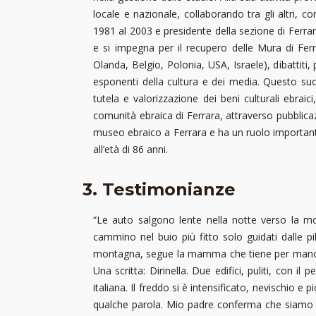
locale e nazionale, collaborando tra gli altri, c
1981 al 2003 e presidente della sezione di Ferrara
e si impegna per il recupero delle Mura di Ferra
Olanda, Belgio, Polonia, USA, Israele), dibattiti,
esponenti della cultura e dei media. Questo suo
tutela e valorizzazione dei beni culturali ebrai
comunità ebraica di Ferrara, attraverso pubblicaz
museo ebraico a Ferrara e ha un ruolo important
all’età di 86 anni.
3. Testimonianze
“Le auto salgono lente nella notte verso la mo
cammino nel buio più fitto solo guidati dalle p
montagna, segue la mamma che tiene per mano Ro
Una scritta: Dirinella. Due edifici, puliti, con i
italiana. Il freddo si è intensificato, nevischio e
qualche parola. Mio padre conferma che siamo ebre