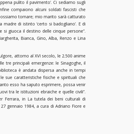
ppena pulito il pavimento’. Ci sediamo sugli
fine compaiono alcuni soldati fascisti che
 possiamo tornare; mio marito sarà catturato
 madre di istinto ‘certo si badogliano’. E di
 si giuoca il destino delle cinque persone”.
argherita, Bianca, Gino, Alba, Renzo e Lina
ulgore, attorno al XVI secolo, le 2.500 anime
e tre principali emergenze: le Sinagoghe, il
 biblioteca è andata dispersa anche in tempi
sue caratteristiche fisiche e spirituali che
quanto esso ha saputo esprimere, possa venir
i tra le istituzioni ebraiche e quelle civili”.
 Ferrara, in La tutela dei beni culturali di
, 27 gennaio 1984, a cura di Adriano Fiore e