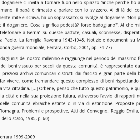
 doganiere ci invita a tornare fuori nello spiazzo ‘anche perché ho a
ano. Il papà è rimasto a parlare con lo svizzero. Al di là del con
ente mite e schiva, ha un soprassalto; si rivolge al doganiere: ‘Non
 il doganiere. ‘Cosa significa podestà? forse badogliano?’. Al che mia
telefonare a Berna’. Su queste battute, casuali, sconnesse, disperate
nna Paolo, La famiglia Ravenna 1943-1945. Notizie e documenti su M
conda guerra mondiale, Ferrara, Corbo, 2001, pp. 74-77)
agli inizi del nostro millennio e raggiunge nel periodo del massimo f
dei beni vissuto per secoli da questa comunità, è rappresentato dall
preziosi archivi comunitari distrutti dai fascisti e gran parte della
ar vivere, come tramandare questo complesso di beni rispettando le 
la vita cittadina. […] Orbene, penso che tutto questo patrimonio, e 
città e nella sua proiezione futura, attraverso l’avvio di rapporti nuov
elle comunità ebraiche estinte o in via di estinzione. Proposte per
ia Romagna. Problemi e prospettive, Atti del Convegno, Reggio Emilia
dello stato, 1985, p. 60)
Ferrara 1999-2009