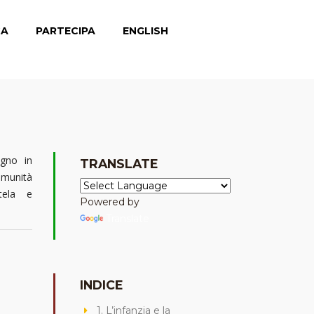
CA
PARTECIPA
ENGLISH
egno in
TRANSLATE
comunità
tela e
Powered by
Translate
INDICE
1. L’infanzia e la