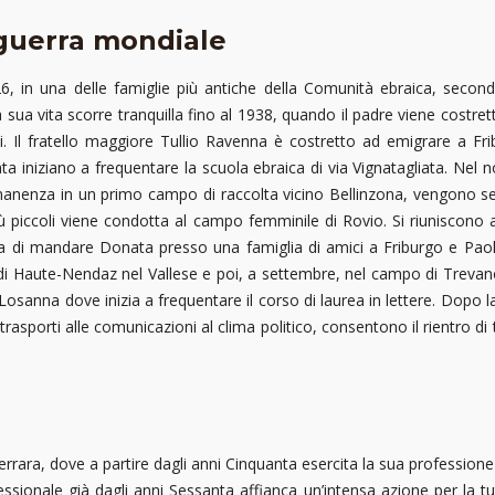
a guerra mondiale
 in una delle famiglie più antiche della Comunità ebraica, second
ua vita scorre tranquilla fino al 1938, quando il padre viene costretto 
li. Il fratello maggiore Tullio Ravenna è costretto ad emigrare a Fribu
 iniziano a frequentare la scuola ebraica di via Vignatagliata. Nel
manenza in un primo campo di raccolta vicino Bellinzona, vengono se
 piccoli viene condotta al campo femminile di Rovio. Si riuniscono 
nna di mandare Donata presso una famiglia di amici a Friburgo e Pa
 Haute-Nendaz nel Vallese e poi, a settembre, nel campo di Trevano,
 Losanna dove inizia a frequentare il corso di laurea in lettere. Dopo
 trasporti alle comunicazioni al clima politico, consentono il rientro di
rrara, dove a partire dagli anni Cinquanta esercita la sua professione 
ofessionale già dagli anni Sessanta affianca un’intensa azione per la t