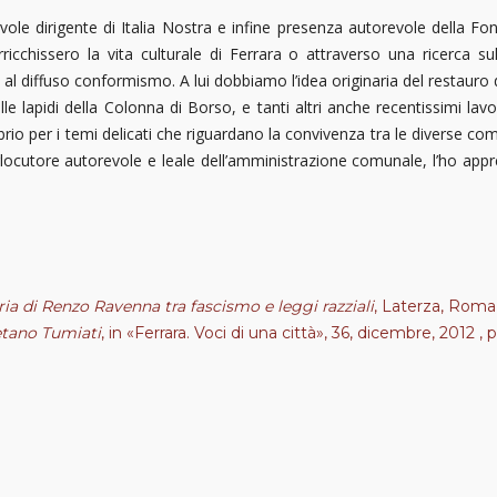
evole dirigente di Italia Nostra e infine presenza autorevole della 
icchissero la vita culturale di Ferrara o attraverso una ricerca 
i al diffuso conformismo. A lui dobbiamo l’idea originaria del restauro de
delle lapidi della Colonna di Borso, e tanti altri anche recentissimi l
brio per i temi delicati che riguardano la convivenza tra le diverse com
rlocutore autorevole e leale dell’amministrazione comunale, l’ho ap
ria di Renzo Ravenna tra fascismo e leggi razziali
, Laterza, Roma
tano Tumiati
, in «Ferrara. Voci di una città», 36, dicembre, 2012 , 