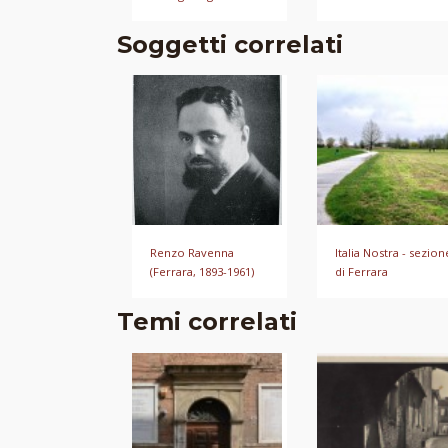
Soggetti correlati
Renzo Ravenna
Italia Nostra - sezion
(Ferrara, 1893-1961)
di Ferrara
Temi correlati