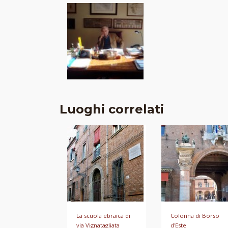
Luoghi correlati
La scuola ebraica di
Colonna di Borso
via Vignatagliata
d'Este