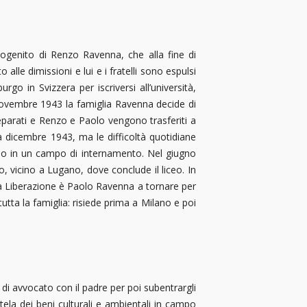
ogenito di Renzo Ravenna, che alla fine di
alle dimissioni e lui e i fratelli sono espulsi
rgo in Svizzera per iscriversi all’università,
 novembre 1943 la famiglia Ravenna decide di
parati e Renzo e Paolo vengono trasferiti a
a dicembre 1943, ma le difficoltà quotidiane
olo in un campo di internamento. Nel giugno
 vicino a Lugano, dove conclude il liceo. In
 la Liberazione è Paolo Ravenna a tornare per
 tutta la famiglia: risiede prima a Milano e poi
di avvocato con il padre per poi subentrargli
utela dei beni culturali e ambientali in campo