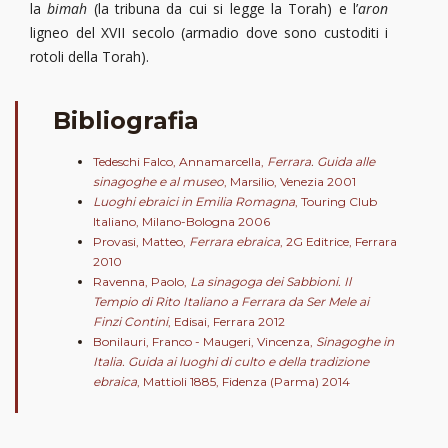
la
bimah
(la tribuna da cui si legge la Torah) e l’
aron
ligneo del XVII secolo (armadio dove sono custoditi i
rotoli della Torah).
Bibliografia
Tedeschi Falco, Annamarcella,
Ferrara. Guida alle
sinagoghe e al museo
, Marsilio, Venezia 2001
Luoghi ebraici in Emilia Romagna
, Touring Club
Italiano, Milano-Bologna 2006
Provasi, Matteo,
Ferrara ebraica
, 2G Editrice, Ferrara
2010
Ravenna, Paolo,
La sinagoga dei Sabbioni. Il
Tempio di Rito Italiano a Ferrara da Ser Mele ai
Finzi Contini
, Edisai, Ferrara 2012
Bonilauri, Franco - Maugeri, Vincenza,
Sinagoghe in
Italia. Guida ai luoghi di culto e della tradizione
ebraica
, Mattioli 1885, Fidenza (Parma) 2014