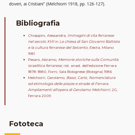
doveri, ai Cristiani” (Melchiorri 1918, pp. 126-127).
Bibliografia
Chiappini, Alessandra,
Immagini di vita ferrarese
nel secolo XVII
in
La chiesa di San Giovanni Battista
e la cultura ferrarese del Seicento
, Electa, Milano
1981
Pesaro, Abramo,
Memorie storiche sulla Comunità
israelitica ferrarese
, rist. anast. dell'edizione Ferrara
1878-1880, Forni, Sala Bolognese (Bologna) 1986
Melchiorri, Gerolamo,
Bassi, Carlo
,
Nomenclatura
ed etimologia delle piazze e strade di Ferrara.
Ampliamenti all'opera di Gerolamo Melchiorri
, 2G,
Ferrara 2009
Fototeca