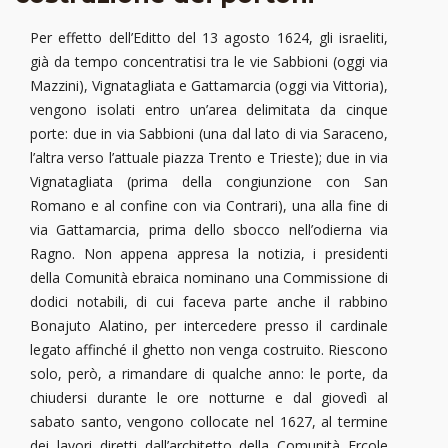
Per effetto dell’Editto del 13 agosto 1624, gli israeliti,
già da tempo concentratisi tra le vie Sabbioni (oggi via
Mazzini), Vignatagliata e Gattamarcia (oggi via Vittoria),
vengono isolati entro un’area delimitata da cinque
porte: due in via Sabbioni (una dal lato di via Saraceno,
l’altra verso l’attuale piazza Trento e Trieste); due in via
Vignatagliata (prima della congiunzione con San
Romano e al confine con via Contrari), una alla fine di
via Gattamarcia, prima dello sbocco nell’odierna via
Ragno. Non appena appresa la notizia, i presidenti
della Comunità ebraica nominano una Commissione di
dodici notabili, di cui faceva parte anche il rabbino
Bonajuto Alatino, per intercedere presso il cardinale
legato affinché il ghetto non venga costruito. Riescono
solo, però, a rimandare di qualche anno: le porte, da
chiudersi durante le ore notturne e dal giovedì al
sabato santo, vengono collocate nel 1627, al termine
dei lavori diretti dall’architetto della Comunità Ercole