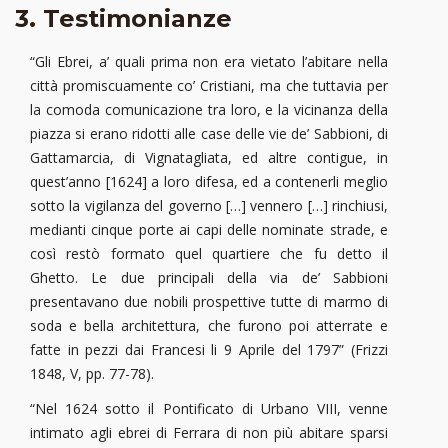
3. Testimonianze
“Gli Ebrei, a’ quali prima non era vietato l’abitare nella
città promiscuamente co’ Cristiani, ma che tuttavia per
la comoda comunicazione tra loro, e la vicinanza della
piazza si erano ridotti alle case delle vie de’ Sabbioni, di
Gattamarcia, di Vignatagliata, ed altre contigue, in
quest’anno [1624] a loro difesa, ed a contenerli meglio
sotto la vigilanza del governo […] vennero […] rinchiusi,
medianti cinque porte ai capi delle nominate strade, e
così restò formato quel quartiere che fu detto il
Ghetto. Le due principali della via de’ Sabbioni
presentavano due nobili prospettive tutte di marmo di
soda e bella architettura, che furono poi atterrate e
fatte in pezzi dai Francesi li 9 Aprile del 1797” (Frizzi
1848, V, pp. 77-78).
“Nel 1624 sotto il Pontificato di Urbano VIII, venne
intimato agli ebrei di Ferrara di non più abitare sparsi