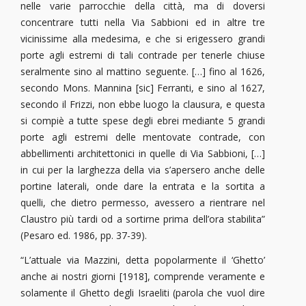
nelle varie parrocchie della città, ma di doversi
concentrare tutti nella Via Sabbioni ed in altre tre
vicinissime alla medesima, e che si erigessero grandi
porte agli estremi di tali contrade per tenerle chiuse
seralmente sino al mattino seguente. […] fino al 1626,
secondo Mons. Mannina [sic] Ferranti, e sino al 1627,
secondo il Frizzi, non ebbe luogo la clausura, e questa
si compiè a tutte spese degli ebrei mediante 5 grandi
porte agli estremi delle mentovate contrade, con
abbellimenti architettonici in quelle di Via Sabbioni, […]
in cui per la larghezza della via s’apersero anche delle
portine laterali, onde dare la entrata e la sortita a
quelli, che dietro permesso, avessero a rientrare nel
Claustro più tardi od a sortirne prima dell’ora stabilita”
(Pesaro ed. 1986, pp. 37-39).
“L’attuale via Mazzini, detta popolarmente il ‘Ghetto’
anche ai nostri giorni [1918], comprende veramente e
solamente il Ghetto degli Israeliti (parola che vuol dire