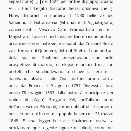
separazione). [...] nel 1624, per ordine di p[apa] Urbano
VIII, il Card. Legato Giacomo Serra, ordinava che gli
Ebrei, dimoranti in numero di 1530 nelle vie dei
Sabbioni, di Gattamarcia (Vittoria) e di Vignatagliata,
consenzienti il Vescovo Card. Giambattista Leni e il
Magistrato, fossero rinchiusi, mediante cinque portoni
ai capi delle nominate vie, e separati dai Cristiani! Restò
così formato il Quartiere, detto il Ghetto. I due portoni
della via dei Sabbioni presentavano due belle
prospettive di marmo, di elegante architettura, con
portelli, che si chiudevano a chiave la sera e si
riaprivano, alzato il sole. Quei portoni furono fatti a
pezzi dai Francesi il 9 agosto 1797. Rimessi al loro
posto l’8 maggio 1833 dalla autorità municipale per
ordine di p[apa] Gregorio XVI, nell’ultimo anno
dell’arcivescovo Filonardi, furono abbattuti di nuovo e
per sempre dal furore del popolo la sera del 21 marzo
1848. E una leggenda civile finalmente usciva a
proclamare quella gente uguale nei diritti, come nei