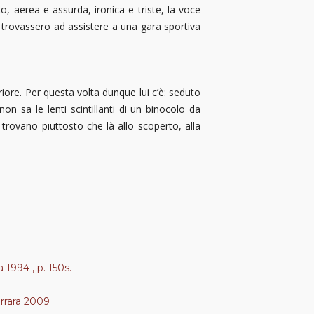
, aerea e assurda, ironica e triste, la voce
i trovassero ad assistere a una gara sportiva
iore. Per questa volta dunque lui c’è: seduto
n sa le lenti scintillanti di un binocolo da
i trovano piuttosto che là allo scoperto, alla
 1994 , p. 150s.
errara 2009