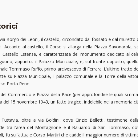
orici
ia Borgo dei Leoni, il castello, circondato dal fossato e dal muretto d
 Accanto al castello, il Corso si allarga nella Piazza Savonarola, s
il Castello Estense, e caratterizzata del monumento dedicato al cel
guono, appunto, il Palazzo Municipale, e, sul fronte opposto, quello 
rdinale Tommaso Ruffo, primo arcivescovo di Ferrara. L’ultimo tratto d
tte su Piazza Municipale, il palazzo comunale e la Torre della Vittor
orso Porta Reno.
za del Commercio e Piazza della Pace (per approfondire le quali si ri
a del 15 novembre 1943, un fatto tragico, indelebile nella memoria citt
. Tuttavia, oltre a via Boldini, dove Cinzio Belletti, testimone de
 verde tra l’area del Montagnone e il Baluardo di San Tommaso,
u sull’attuale Corso Martiri che cadde il maggior numero di vittime, 