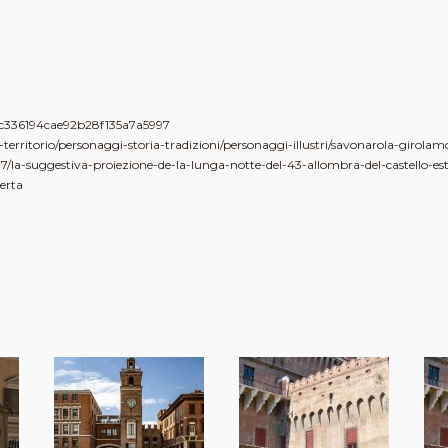
8c336194cae92b28f135a7a5997
l-territorio/personaggi-storia-tradizioni/personaggi-illustri/savonarola-girolam
la-suggestiva-proiezione-de-la-lunga-notte-del-43-allombra-del-castello-es
erta