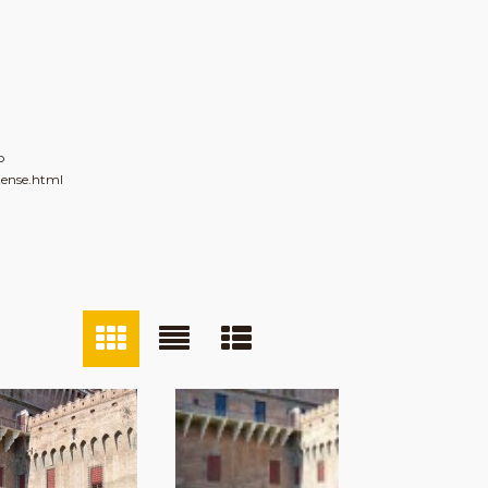
o
tense.html