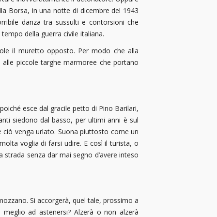
ella Borsa, in una notte di dicembre del 1943
rribile danza tra sussulti e contorsioni che
tempo della guerra civile italiana.
ttole il muretto opposto. Per modo che alla
nzi alle piccole targhe marmoree che portano
poiché esce dal gracile petto di Pino Barilari,
anti siedono dal basso, per ultimi anni è sul
 he ciò venga urlato. Suona piuttosto come un
ta voglia di farsi udire. E così il turista, o
 sua strada senza dar mai segno d’avere inteso
i mozzano. Si accorgerà, quel tale, prossimo a
o meglio ad astenersi? Alzerà o non alzerà