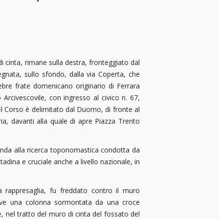
i cinta, rimane sulla destra, fronteggiato dal
egnata, sullo sfondo, dalla via Coperta, che
ebre frate domenicano originario di Ferrara
Arcivescovile, con ingresso al civico n. 67,
el Corso è delimitato dal Duomo, di fronte al
ia, davanti alla quale di apre Piazza Trento
manda alla ricerca toponomastica condotta da
adina e cruciale anche a livello nazionale, in
lla rappresaglia, fu freddato contro il muro
 dove una colonna sormontata da una croce
nel tratto del muro di cinta del fossato del