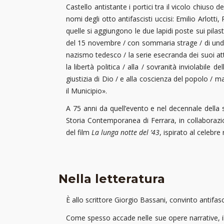
Castello antistante i portici tra il vicolo chiuso d
nomi degli otto antifascisti uccisi: Emilio Arlot
quelle si aggiungono le due lapidi poste sui pilas
del 15 novembre / con sommaria strage / di undici
nazismo tedesco / la serie esecranda dei suoi atti 
la libertà politica / alla / sovranità inviolabile 
giustizia di Dio / e alla coscienza del popolo / 
il Municipio».
A 75 anni da quell’evento e nel decennale della s
Storia Contemporanea di Ferrara, in collaboraz
del film
La lunga notte del ’43
, ispirato al celebr
Nella letteratura
È allo scrittore Giorgio Bassani, convinto antifasc
Come spesso accade nelle sue opere narrative, il 