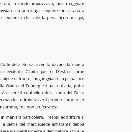
nte ora in modo improvviso, una maggiore
avviato da una lunga sequenza incipitaria a
a sequenza che vale la pena ricordare qui,
 Caffè della Borsa, avendo davanti la rupe a
paia evidente. Càpita questo. D’estate come
iapiede di fronte, lungheggiante in piena luce
lla Guida del Touring e il naso all’aria, potrà
trà essere il contadino della zona del Delta
con manifesto imbarazzo il proprio corpo reso
, insomma, ma non un ferrarese.
n maniera particolare, i respiri addirittura si
 la pietra del marciapiede antistante debba
i urtare inavvertitamente il detonatore. Oppure