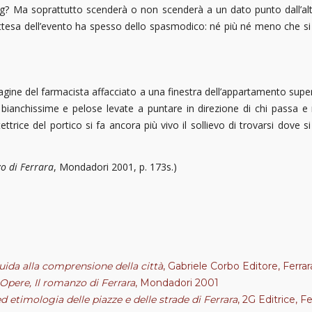
ing? Ma soprattutto scenderà o non scenderà a un dato punto dall’alto
. L’attesa dell’evento ha spesso dello spasmodico: né più né meno che s
magine del farmacista affacciato a una finestra dell’appartamento super
bianchissime e pelose levate a puntare in direzione di chi passa e no
ttrice del portico si fa ancora più vivo il sollievo di trovarsi dove s
o di Ferrara
, Mondadori 2001, p. 173s.)
Guida alla comprensione della città
, Gabriele Corbo Editore, Ferrara
Opere, Il romanzo di Ferrara
, Mondadori 2001
 etimologia delle piazze e delle strade di Ferrara
, 2G Editrice, F