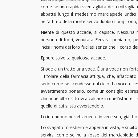
come se una rapida sventagliata della mitragliatr
abbatté lungo il medesimo marciapiede undici ci
nell’attimo della morte senza dubbio compirono, co
Niente di questo accade, si capisce. Nessuna m
persona di fuori, venuta a Ferrara, poniamo, pe
incisi i nomi dei loro fucilati senza che il corso 
Eppure talvolta qualcosa accade.
Si ode a un tratto una voce. È una voce non forte,
il titolare della farmacia attigua, che, affaccia
serio come se scendesse dal cielo. La voce dice: 
avvertimento bonario, come un consiglio espresso 
chiunque altro si trovi a calcare in quell’istante
quello di cui si sta avvertendolo.
Lo intendono perfettamente in vece sua, già l’ho d
Lo svagato forestiero è appena in vista, e subito 
servirsi come se nulla fosse del marciapiede d