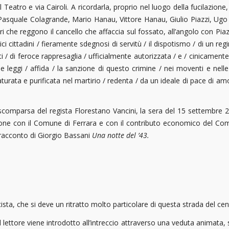
el Teatro e via Cairoli. A ricordarla, proprio nel luogo della fucilazione
ti, Pasquale Colagrande, Mario Hanau, Vittore Hanau, Giulio Piazzi, Ugo
tri che reggono il cancello che affaccia sul fossato, all’angolo con Pia
 cittadini / fieramente sdegnosi di servitù / il dispotismo / di un reg
/ di feroce rappresaglia / ufficialmente autorizzata / e / cinicamente e
delle leggi / affida / la sanzione di questo crimine / nei moventi e nell
maturata e purificata nel martirio / redenta / da un ideale di pace di 
comparsa del regista Florestano Vancini, la sera del 15 settembre 2018
ione con il Comune di Ferrara e con il contributo economico del Com
e racconto di Giorgio Bassani
Una notte del ’43.
ista, che si deve un ritratto molto particolare di questa strada del cen
lettore viene introdotto all’intreccio attraverso una veduta animata, s