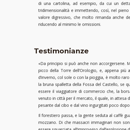
di una cartolina, ad esempio, da cui un det
tridimensionalità e immettendo, così, nel pien
valore digressivo, che molto rimanda anche del
riducendo al minimo le omissioni.
Testimonianze
«Da principio si può anche non accorgersene. Ma
picco della Torre dell’Orologio, e, appena più 
d’inverno, col sole o con la pioggia, è molto rar
la bruna spalletta della Fossa del Castello, se qua
essere il viaggiatore di commercio che, la bors
venuto in città per il mercato, il quale, in atte
pesante dal cibo e dal vino ingurgitati poco do
Il forestiero passa, e la gente seduta al caffè gua
mozzano. Di che massacri immaginari non sono m
essere squarciata all’improvviso dall’esplosione di