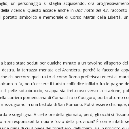
taglio, un personaggio si staglia acquisendo, ora progressivame
o della vicenda. Questo accade anche in
Una notte del ’43
, racconto 
 portato simbolico e memoriale di Corso Martiri della Libertà, un
 basta stare seduti per qualche minuto a un tavolino all’aperto del
a destra, la terrazza merlata dell’Aranciera, perché la faccenda ap
o che chi percorre quel tratto di corso Roma preferisca tenersi al marc
lcuno o fa, potrà essere il turista coll’indice infilato fra le pagine de
a di pelle sottobraccio, scappa via frettoloso verso la stazione, po
sa della corriera pomeridiana di Comacchio o Codigoro, porta attorno 
po mezzogiorno in una bettola di San Romano. Potrà essere chiunque
rda e sogghigna. A certe ore della giornata, però, gli occhi si fissano i
ai responsabili la noia e l’ozio della provincia? È come infatti se
 una mina di cui il piede del forestiero, dell’ignaro, sia in procinto d