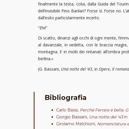
finalmente la testa, colui, dalla Guida del Tour
dell’invisibile Pino Barilari? Forse sì. Forse no
dall’esito particolarmente incerto.
“Ehi!”
Di scatto, dinanzi agli occhi di ogni mente, l’im
al davanzale, in vedetta, con le braccia magre, 
montagna. E in molti dei rintanati all’ombra prote
berlina.»
(G. Bassani,
Una notte del ‘43
, in
Opere
,
Il romanz
Bibliografia
Carlo Bassi,
Perché Ferrara è bella. 
Giorgio Bassani,
Una notte del ‘43
in
Girolamo Melchiorri,
Nomenclatura ed