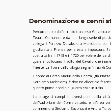
Denominazione e cenni st
Percorrendolo dall’incrocio tra corso Giovecca e v
Teatro Comunale e da una lunga serie di portici.
collega il Palazzo Ducale, ora Municipale, con 
giustiziato a Firenze per eresia e impostura. Se
costruito tra il 1718 e il 1720 per volere del ca
quale si collocano il volto del Cavallo che imme
Trieste. La Torre dell’orologio segna l’inizio di C
Il nome di Corso Martiri della Libertà, già Piaz
Gerolamo Melchiorri), è dovuto all’eccidio fascist
quanto primo eccidio di guerra civile in Italia.
La strage si compì in diversi punti della città
dell’Audiorium del Conservatorio, e all’area
commemora Girolamo Savonuzzi e Arturo Torboli, f