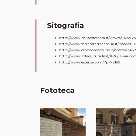
Sitografia
http://www.museoferrara.it/view/s/948d8
http://www.ferraraterraeacqua.it/it/scopri-i
http://www.cronacacomune.it/notizie/34387/
http://www.artecultura.fe.it/1626/la-via-cop
http://www.estense.com/?p=721991
Fototeca