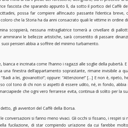
ice fascista che sparando appunto lì, da sotto il portico del Caffè d
ttadini, possa far compiere all’incauto passante l’identica breve, o
loro che la Storia ha da anni consacrato quali le vittime in ordine di 
ina scoppierà, nessuna mitragliatrice tornerà a crivellare di pallo
r ammirarvi le bellezze artistiche, sarà consentito di passare dina
dei suoi pensieri abbia a soffrire del minimo turbamento.
 bianca e incrinata come l’hanno i ragazzi alle soglie della pubertà. E 
to a una finestra dell’appartamento soprastante, rimane invisibile a qu
“Badi a lei, giovanotto!”; oppure: “Attenzione!” […] E non è, ripeto,
col tono di chi non si aspetti di essere udito, né, in fondo, abbia mol
 il marciapiede che ogni vero ferrarese evita, continua di solito per la
etto, gli avventori del Caffè della Borsa.
le conversazioni si fanno meno vivaci. Gli occhi si fissano, i respiri s
ella fucilazione, di star compiendo un’azione da cui farebbe molt