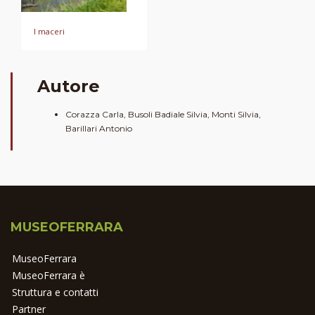
I maceri
Autore
Corazza Carla, Busoli Badiale Silvia, Monti Silvia,
Barillari Antonio
MUSEOFERRARA
MuseoFerrara
MuseoFerrara è
Struttura e contatti
Partner