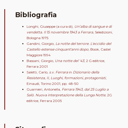
Bibliografia
Longhi, Giuseppe (a cura di),
Un’alba di sangue e di
vendetta. Il 15 novembre 1943 a Ferrara
, Seledizioni,
Bologna 1975
Gandini, Giorgio,
La notte del terrore. L'eccidio del
Castello estense cinquant'anni dopo
, Book, Castel
Maggiore 1994
Bassani, Giorgio,
Una notte del ‘43
, 2 G editrice,
Ferrara 2001
Saletti, Carlo,
s.v. Ferrara
in
Dizionario della
Resistenza, II, Luoghi, formazioni, protagonisti
,
Einaudi, Torino 2001, pp. 48-50
Guarnieri, Antonella,
Ferrara 1943, dal 25 Luglio a
Salò. Nuova interpretazione della Lunga Notte
, 2G
editrice, Ferrara 2005