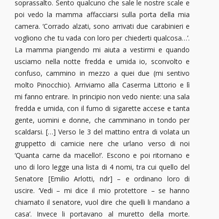
soprassalto. Sento qualcuno che sale le nostre scale e
poi vedo la mamma affacciarsi sulla porta della mia
camera. ‘Corrado alzati, sono arrivati due carabinieri e
vogliono che tu vada con loro per chiederti qualcosa…’.
La mamma piangendo mi aiuta a vestirmi e quando
usciamo nella notte fredda e umida io, sconvolto e
confuso, cammino in mezzo a quei due (mi sentivo
molto Pinocchio). Arriviamo alla Caserma Littorio e lì
mi fanno entrare. In principio non vedo niente: una sala
fredda e umida, con il fumo di sigarette accese e tanta
gente, uomini e donne, che camminano in tondo per
scaldarsi. […] Verso le 3 del mattino entra di volata un
gruppetto di camicie nere che urlano verso di noi
‘Quanta carne da macello!’. Escono e poi ritornano e
uno di loro legge una lista di 4 nomi, tra cui quello del
Senatore [Emilio Arlotti, ndr] – e ordinano loro di
uscire. ‘Vedi – mi dice il mio protettore – se hanno
chiamato il senatore, vuol dire che quelli li mandano a
casa’. Invece li portavano al muretto della morte.