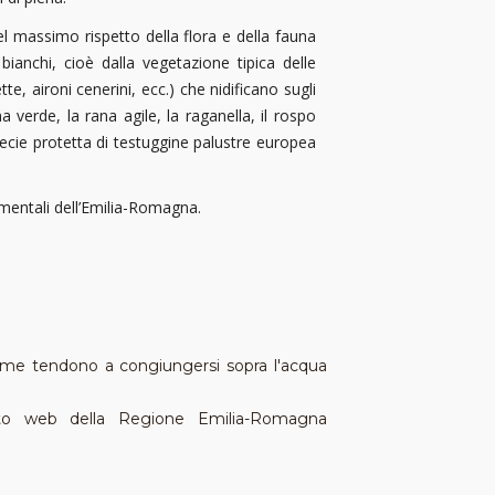
el massimo rispetto della flora e della fauna
 bianchi, cioè dalla vegetazione tipica delle
ette, aironi cenerini, ecc.) che nidificano sugli
a verde, la rana agile, la raganella, il rospo
 specie protetta di testuggine palustre europea
umentali dell’Emilia-Romagna.
iome tendono a congiungersi sopra l'acqua
 sito web della Regione Emilia-Romagna