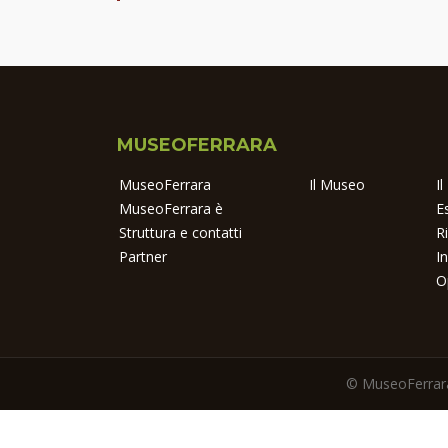
MUSEOFERRARA
MuseoFerrara
Il Museo
I
MuseoFerrara è
E
Struttura e contatti
R
Partner
I
O
© MuseoFerrara 