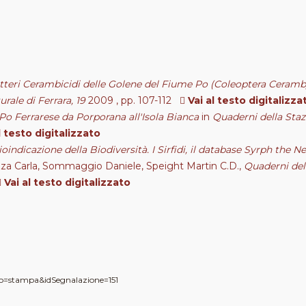
tteri Cerambicidi delle Golene del Fiume Po (Coleoptera Ceramb
rale di Ferrara, 19
2009 , pp. 107-112
Vai al testo digitalizza
Po Ferrarese da Porporana all'Isola Bianca
in
Quaderni della Staz
l testo digitalizzato
 Bioindicazione della Biodiversità. I Sirfidi, il database Syrph the
orazza Carla, Sommaggio Daniele, Speight Martin C.D.,
Quaderni del
Vai al testo digitalizzato
ato=stampa&idSegnalazione=151