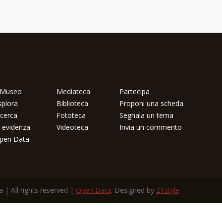
l Museo
Mediateca
Partecipa
splora
Biblioteca
Proponi una scheda
icerca
Fototeca
Segnala un tema
n evidenza
Videoteca
Invia un commento
pen Data
| All rights reserved |
Open Data
. Designed by
21Style