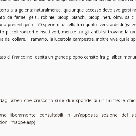
a terra alla golena: naturalmente, qualunque accesso deve svolgersi n
to da farnie, gelsi, robinie, pioppi bianchi, pioppi neri, olmi, salici
sono presenti più di 70 specie di uccelli, fra i quali diversi ardeidi (garz
 piccoli roditori e insettivori, mentre tra gli anfibi si trovano la ran
cia dal collare, il ramarro, la lucertola campestre. Inoltre vive qui la
itato di Francolino, ospita un grande pioppo censito fra gli alberi mon
 dagli alberi che crescono sulle due sponde di un fiume: le ch
sono liberamente consultabili in un’apposita sezione del
azioni_mappe.asp)