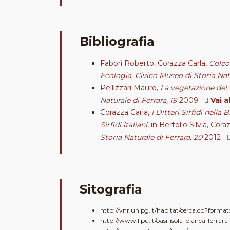
Bibliografia
Fabbri Roberto, Corazza Carla,
Coleo
Ecologia, Civico Museo di Storia Natu
Pellizzari Mauro,
La vegetazione del 
Naturale di Ferrara, 19
2009
Vai a
Corazza Carla,
I Ditteri Sirfidi nella
Sirfidi italiani
, in Bertollo Silvia, C
Storia Naturale di Ferrara, 20
2012
Sitografia
http://vnr.unipg.it/habitat/cerca.do?form
http://www.lipu.it/oasi-isola-bianca-ferrara