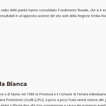
 radici delle piante hanno consolidato il sedimento fluviale, che si è
onsultabili in un’apposita sezione del sito web della Regione Emilia-
ola Bianca
ora e di fauna: nel 1986 la Provincia e il Comune di Ferrara individuar
na Protezione Uccelli (LIPU); a poco a poco l’oasi venne estesa alle gol
 guidate sull’isola fino alla loro sospensione a causa dei numerosi eventi