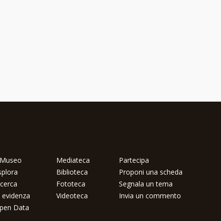
l Museo
Mediateca
Partecipa
splora
Biblioteca
Proponi una scheda
icerca
Fototeca
Segnala un tema
n evidenza
Videoteca
Invia un commento
pen Data