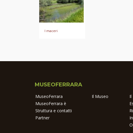
I maceri
MUSEOFERRARA
MuseoFerrara
Il Museo
I
MuseoFerrara è
E
Struttura e contatti
R
Partner
I
O