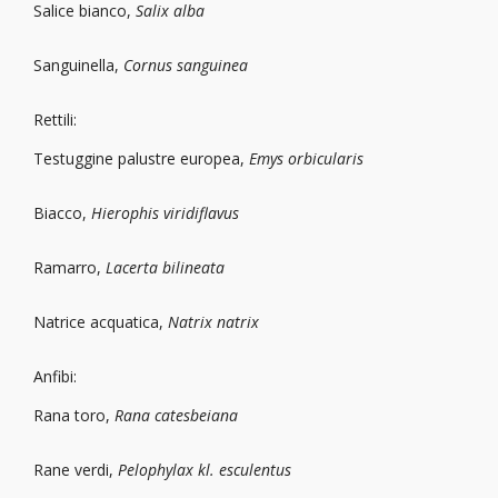
Salice bianco,
Salix alba
Sanguinella,
Cornus sanguinea
Rettili:
Testuggine palustre europea,
Emys orbicularis
Biacco,
Hierophis viridiflavus
Ramarro,
Lacerta bilineata
Natrice acquatica,
Natrix natrix
Anfibi:
Rana toro,
Rana catesbeiana
Rane verdi,
Pelophylax kl. esculentus