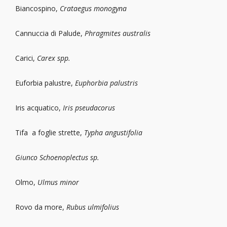
Biancospino,
Crataegus monogyna
Cannuccia di Palude,
Phragmites australis
Carici,
Carex spp.
Euforbia palustre,
Euphorbia palustris
Iris acquatico,
Iris pseudacorus
Tifa a foglie strette,
Typha angustifolia
Giunco Schoenoplectus sp.
Olmo,
Ulmus minor
Rovo da more,
Rubus ulmifolius