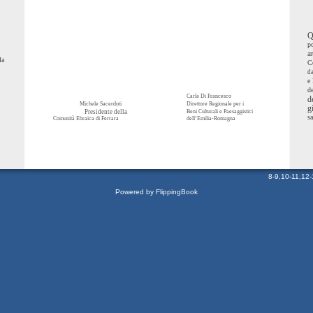
Q
po
ar
la
Co
da
e 
de
Carla Di Francesco
d
Michele Sacerdoti
Direttore Regionale per i
g
Presidente della
Beni Culturali e Paesaggistici
sa
Comunità Ebraica di Ferrara
dell’Emilia-Romagna
8-9
,
10-11
,
12-
Powered by FlippingBook