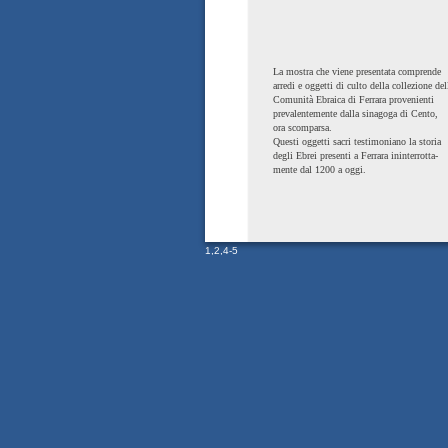
La mostra che viene presentata comprende
arredi e oggetti di culto della collezione del
Comunità Ebraica di Ferrara provenienti
prevalentemente dalla sinagoga di Cento,
ora scomparsa.
Questi oggetti sacri testimoniano la storia
degli Ebrei presenti a Ferrara ininterrotta-
mente dal 1200 a oggi.
1
,
2
,
4-5