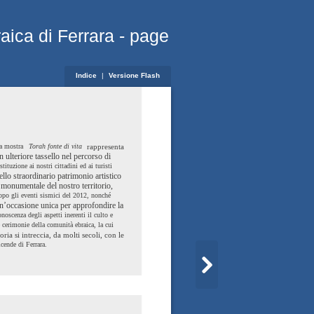
aica di Ferrara - page
Indice
|
Versione Flash
a mostra
Torah fonte di vita
rappresenta
n ulteriore tassello nel percorso di
stituzione ai nostri cittadini ed ai turisti
ello straordinario patrimonio artistico
 monumentale del nostro territorio,
opo gli eventi sismici del 2012, nonché
n’occasione unica per approfondire la
onoscenza degli aspetti inerenti il culto e
e cerimonie della comunità ebraica, la cui
toria si intreccia, da molti secoli, con le
icende di Ferrara.