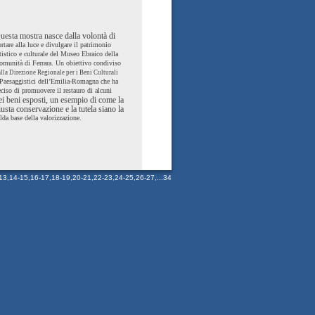
uesta mostra nasce dalla volontà di
rtare alla luce e divulgare il patrimonio
tistico e culturale del Museo Ebraico della
munità di Ferrara. Un obiettivo condiviso
lla Direzione Regionale per i Beni Culturali
Paesaggistici dell’Emilia-Romagna che ha
ciso di promuovere il restauro di alcuni
ei beni esposti, un esempio di come la
iusta conservazione e la tutela siano la
lda base della valorizzazione.
13
,
14-15
,
16-17
,
18-19
,
20-21
,
22-23
,
24-25
,
26-27
,...
34