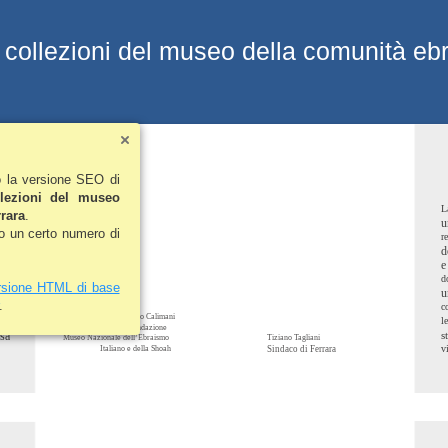
e collezioni del museo della comunità ebr
o la versione SEO di
llezioni del museo
tà
L
rara
.
u
no un certo numero di
re
d
e
 è
d
rsione HTML di base
u
.
c
Riccardo Calimani
l
Presidente della Fondazione
sa
s
Museo Nazionale dell’Ebraismo
Tiziano Tagliani
v
Italiano e della Shoah
Sindaco di Ferrara