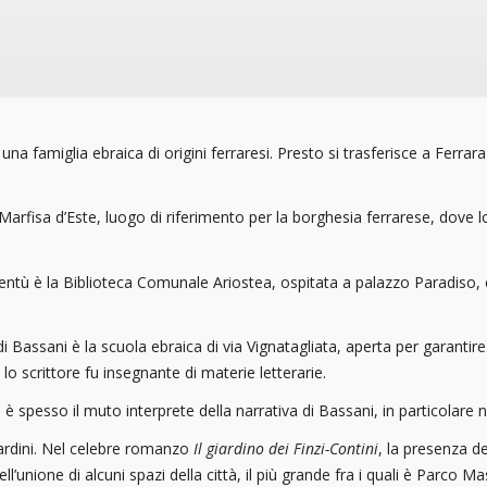
 famiglia ebraica di origini ferraresi. Presto si trasferisce a Ferrara 
 Marfisa d’Este, luogo di riferimento per la borghesia ferrarese, dove l
oventù è la Biblioteca Comunale Ariostea, ospitata a palazzo Paradiso, 
di Bassani è la scuola ebraica di via Vignatagliata, aperta per garantire
e lo scrittore fu insegnante di materie letterarie.
ed è spesso il muto interprete della narrativa di Bassani, in particolare 
giardini. Nel celebre romanzo
Il giardino dei Finzi-Contini
, la presenza de
l’unione di alcuni spazi della città, il più grande fra i quali è Parco Ma