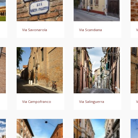
Via Savonarola
Via Scandiana
V
Via Campofranco
Via Salinguerra
V