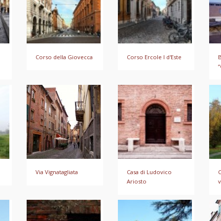
Corso della Giovecca
Corso Ercole I d'Este
B
“
Via Vignatagliata
Casa di Ludovico
C
Ariosto
v