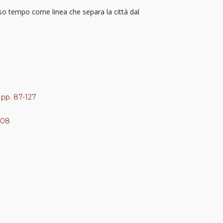
so tempo come linea che separa la città dal
 pp. 87-127
008