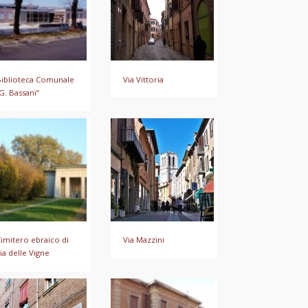
iblioteca Comunale
Via Vittoria
G. Bassani”
imitero ebraico di
Via Mazzini
ia delle Vigne