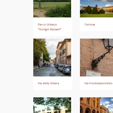
Parco Urbano
Certosa
“Giorgio Bassani”
Via della Ghiara
Via Fondobanchetto